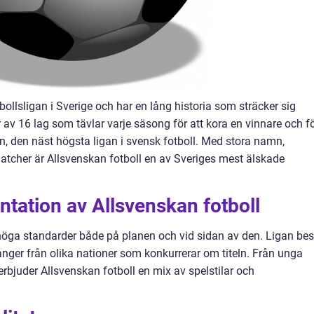
bollsligan i Sverige och har en lång historia som sträcker sig
år av 16 lag som tävlar varje säsong för att kora en vinnare och f
tan, den näst högsta ligan i svensk fotboll. Med stora namn,
cher är Allsvenskan fotboll en av Sveriges mest älskade
tation av Allsvenskan fotboll
 höga standarder både på planen och vid sidan av den. Ligan bes
anger från olika nationer som konkurrerar om titeln. Från unga
, erbjuder Allsvenskan fotboll en mix av spelstilar och