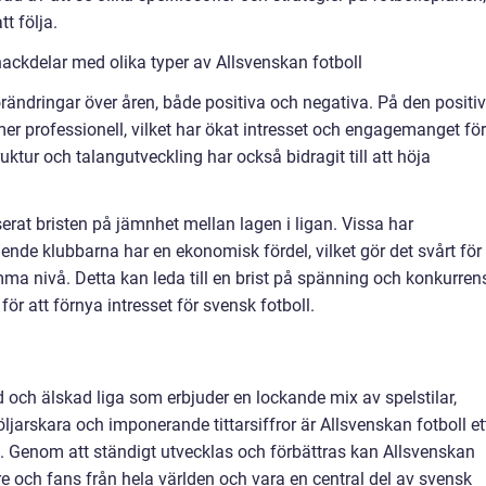
tt följa.
ackdelar med olika typer av Allsvenskan fotboll
rändringar över åren, både positiva och negativa. På den positi
 mer professionell, vilket har ökat intresset och engagemanget för
ruktur och talangutveckling har också bidragit till att höja
serat bristen på jämnhet mellan lagen i ligan. Vissa har
nde klubbarna har en ekonomisk fördel, vilket gör det svårt för
ma nivå. Detta kan leda till en brist på spänning och konkurrens
ör att förnya intresset för svensk fotboll.
d och älskad liga som erbjuder en lockande mix av spelstilar,
följarskara och imponerande tittarsiffror är Allsvenskan fotboll et
. Genom att ständigt utvecklas och förbättras kan Allsvenskan
are och fans från hela världen och vara en central del av svensk