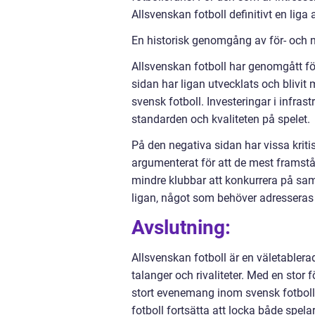
Allsvenskan fotboll definitivt en liga a
En historisk genomgång av för- och n
Allsvenskan fotboll har genomgått fö
sidan har ligan utvecklats och blivit
svensk fotboll. Investeringar i infrast
standarden och kvaliteten på spelet.
På den negativa sidan har vissa kriti
argumenterat för att de mest framståe
mindre klubbar att konkurrera på sam
ligan, något som behöver adresseras f
Avslutning:
Allsvenskan fotboll är en väletablera
talanger och rivaliteter. Med en stor 
stort evenemang inom svensk fotboll
fotboll fortsätta att locka både spel