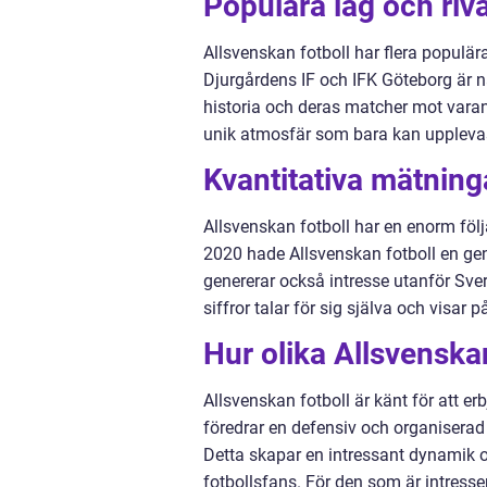
Populära lag och riva
Allsvenskan fotboll har flera populä
Djurgårdens IF och IFK Göteborg är n
historia och deras matcher mot varan
unik atmosfär som bara kan upplevas
Kvantitativa mätning
Allsvenskan fotboll har en enorm föl
2020 hade Allsvenskan fotboll en gen
genererar också intresse utanför Sveri
siffror talar för sig själva och visar p
Hur olika Allsvenskan
Allsvenskan fotboll är känt för att er
föredrar en defensiv och organiserad 
Detta skapar en intressant dynamik oc
fotbollsfans. För den som är intresser