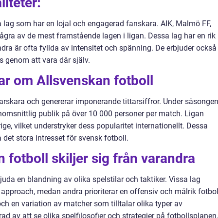
liteter:
ra lag som har en lojal och engagerad fanskara. AIK, Malmö FF,
ågra av de mest framstående lagen i ligan. Dessa lag har en rik
dra är ofta fyllda av intensitet och spänning. De erbjuder också
 genom att vara där själv.
ar om Allsvenskan fotboll
jarskara och genererar imponerande tittarsiffror. Under säsonge
omsnittlig publik på över 10 000 personer per match. Ligan
ge, vilket understryker dess popularitet internationellt. Dessa
å det stora intresset för svensk fotboll.
 fotboll skiljer sig från varandra
bjuda en blandning av olika spelstilar och taktiker. Vissa lag
approach, medan andra prioriterar en offensiv och målrik fotbol
h en variation av matcher som tilltalar olika typer av
ad av att se olika spelfilosofier och strategier på fotbollsplanen,