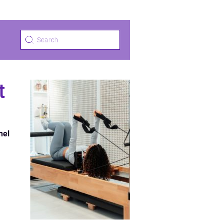
t
nel