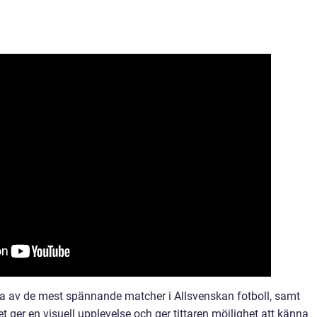
ra av de mest spännande matcher i Allsvenskan fotboll, samt
t ger en visuell upplevelse och ger tittaren möjlighet att känna