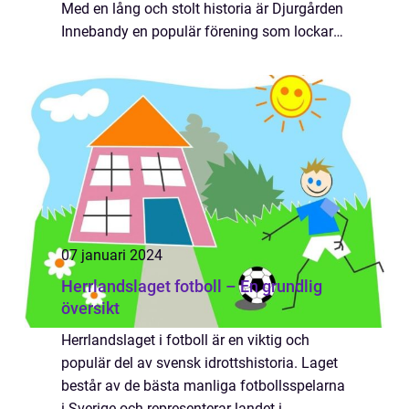
Med en lång och stolt historia är Djurgården
Innebandy en populär förening som lockar
såväl unga som äldre entusiaster. I denna
artikel ska vi ge en grundlig översikt ö...
07 januari 2024
Herrlandslaget fotboll – En grundlig
översikt
Herrlandslaget i fotboll är en viktig och
populär del av svensk idrottshistoria. Laget
består av de bästa manliga fotbollsspelarna
i Sverige och representerar landet i