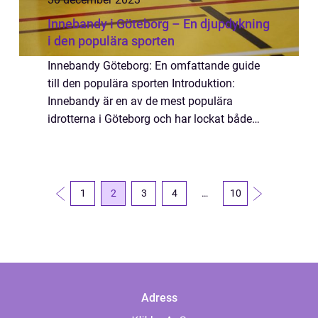
Innebandy i Göteborg – En djupdykning
i den populära sporten
Innebandy Göteborg: En omfattande guide
till den populära sporten Introduktion:
Innebandy är en av de mest populära
idrotterna i Göteborg och har lockat både
ungdomar och vuxna sedan sporten
introducerades i staden. I denna artikel
kommer vi att ge e...
1
2
3
4
…
10
Adress