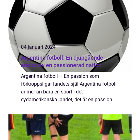
04 januari 2024
Argentina fotboll: En djupgående
analys av en passionerad nation
Argentina fotboll – En passion som
förkroppsligar landets själ Argentina fotboll
är mer än bara en sport i det
sydamerikanska landet, det är en passion
och en del av den nationella identiteten. För
argentinare är fotboll mer än bara ett spel
&#...