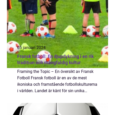
kommer vi at...
05 januari 2024
Fransk fotboll: En djupdykning i en rik
tradition och mångfaldig kultur
Framing the Topic – En översikt av Fransk
Fotboll Fransk fotboll är en av de mest
ikoniska och framstående fotbollskulturerna
i världen. Landet är känt för sin unika
spelstil, passionerade fans och
framgångsrika lag både nationellt och
internat...