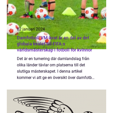
02 januari 2024
Damfotboll VM-kval är en del av det
globala kvalet till FIFA:s
världsmästerskap i fotboll för kvinnor
Det är en turnering där damlandslag från
olika länder tävlar om platserna till det
slutliga mästerskapet. I denna artikel
kommer vi att ge en översikt över damfotboll
VM-kval genom att utforska olika typer av
turneringar, dess popularitet och betydel...