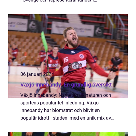
internationella tävlingar, som VM och EM. I
denna artikel kommer vi att ge en omfa...
06 januari 2024
Växjö innebandy: En grundlig översikt
Växjö innebandy: Närheten till naturen och
sportens popularitet Inledning: Växjö
innebandy har blomstrat och blivit en
populär idrott i staden, med en unik mix av
närheten till naturen och en stark
gemenskap inom sporten. I denna artikel