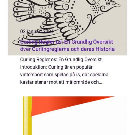
02 januari 2024
Curling Regler os: En Grundlig Översikt
över Curlingreglerna och deras Historia
Curling Regler os: En Grundlig Översikt
Introduktion: Curling är en populär
vintersport som spelas på is, där spelarna
kastar stenar mot ett målområde och
försöker att få stenarna närmast mittcirkeln.
Denna artikel kommer att ge en djupare
förståelse...