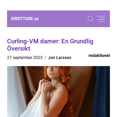
IDROTTARE.
se
Curling-VM damer: En Grundlig
Översikt
redaktionel
27 september 2023
Jon Larsson