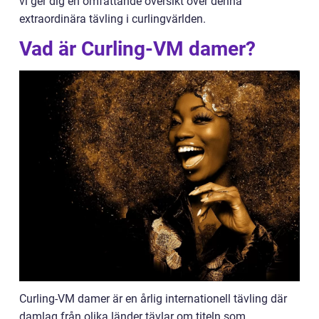
vi ger dig en omfattande översikt över denna
extraordinära tävling i curlingvärlden.
Vad är Curling-VM damer?
Curling-VM damer är en årlig internationell tävling där
damlag från olika länder tävlar om titeln som