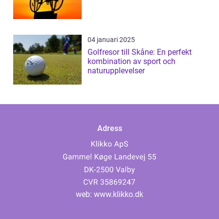
04 januari 2025
Golfresor till Skåne: En perfekt
kombination av sport och
naturupplevelser
Adress
web:
www.klikko.dk