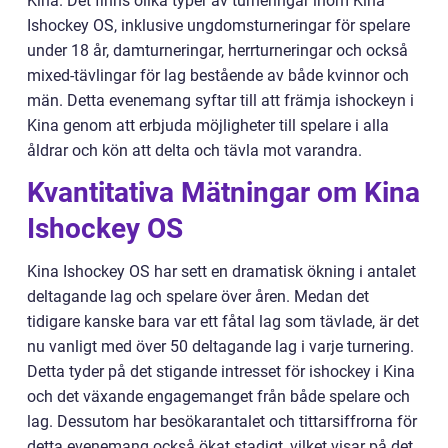
Kina. Det finns olika typer av turneringar inom Kina
Ishockey OS, inklusive ungdomsturneringar för spelare
under 18 år, damturneringar, herrturneringar och också
mixed-tävlingar för lag bestående av både kvinnor och
män. Detta evenemang syftar till att främja ishockeyn i
Kina genom att erbjuda möjligheter till spelare i alla
åldrar och kön att delta och tävla mot varandra.
Kvantitativa Mätningar om Kina
Ishockey OS
Kina Ishockey OS har sett en dramatisk ökning i antalet
deltagande lag och spelare över åren. Medan det
tidigare kanske bara var ett fåtal lag som tävlade, är det
nu vanligt med över 50 deltagande lag i varje turnering.
Detta tyder på det stigande intresset för ishockey i Kina
och det växande engagemanget från både spelare och
lag. Dessutom har besökarantalet och tittarsiffrorna för
detta evenemang också ökat stadigt, vilket visar på det