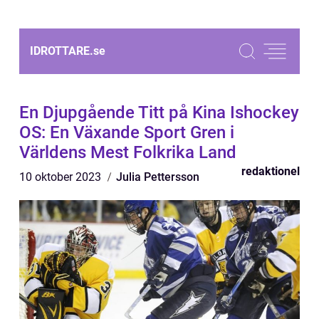
IDROTTARE.
se
En Djupgående Titt på Kina Ishockey
OS: En Växande Sport Gren i
Världens Mest Folkrika Land
redaktionel
10 oktober 2023
Julia Pettersson