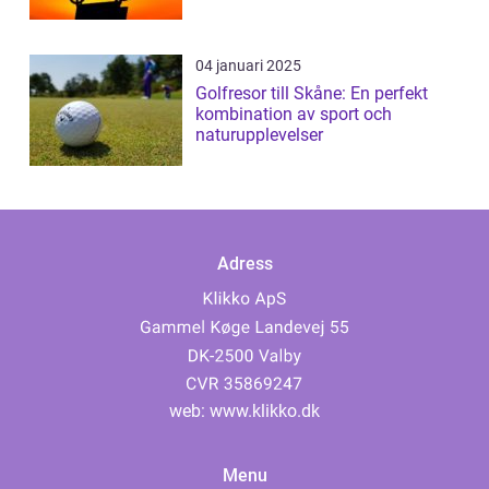
04 januari 2025
Golfresor till Skåne: En perfekt
kombination av sport och
naturupplevelser
Adress
web:
www.klikko.dk
Menu