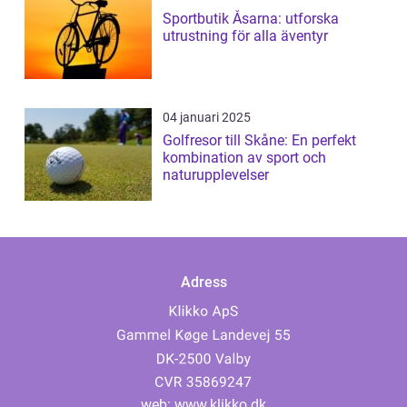
Sportbutik Åsarna: utforska
utrustning för alla äventyr
04 januari 2025
Golfresor till Skåne: En perfekt
kombination av sport och
naturupplevelser
Adress
web:
www.klikko.dk