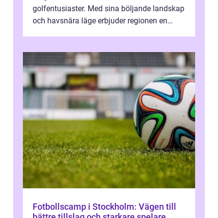
golfentusiaster. Med sina böljande landskap
och havsnära läge erbjuder regionen en
unik...
Fotbollscamp i Stockholm: Vägen till
bättre tillslag och starkare spelare