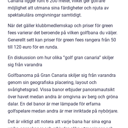
Canaria ligger runt 6 200 meter, vilket ger golfare
möjlighet att utmana sina färdigheter och njuta av
spektakulära omgivningar samtidigt.
När det gäller klubbmedlemskap och priser för green
fees varierar det beroende på vilken golfbana du väljer.
Generellt sett kan priser för green fees rangera från 50
till 120 euro för en runda.
En diskussion om hur olika ”golf gran canaria” skiljer
sig från varandra
Golfbanorna på Gran Canaria skiljer sig från varandra
genom sin geografiska placering, layout och
svårighetsgrad. Vissa banor erbjuder panoramautsikt
över havet medan andra är omgivna av berg och gröna
dalar. En del banor är mer lämpade för erfarna
golfspelare medan andra är mer inriktade på nybörjare.
Det är viktigt att notera att varje bana har sina egna