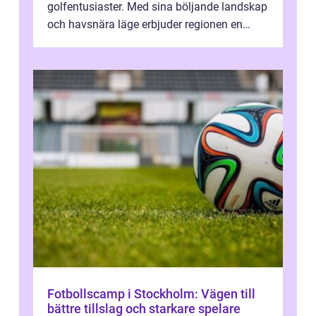
golfentusiaster. Med sina böljande landskap
och havsnära läge erbjuder regionen en
unik...
Fotbollscamp i Stockholm: Vägen till
bättre tillslag och starkare spelare