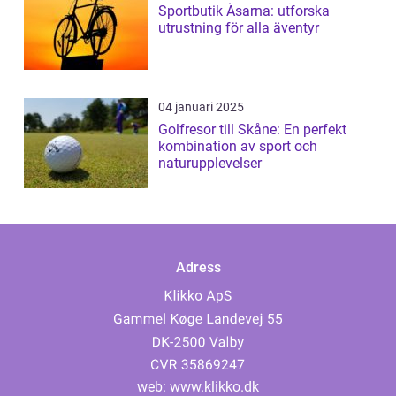
Sportbutik Åsarna: utforska
utrustning för alla äventyr
04 januari 2025
Golfresor till Skåne: En perfekt
kombination av sport och
naturupplevelser
Adress
web:
www.klikko.dk