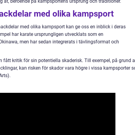
sig åt, beroende på kampsportens ursprung och traditioner.
nackdelar med olika kampsport
ackdelar med olika kampsport kan ge oss en inblick i deras
exempel har karate ursprungligen utvecklats som en
 Okinawa, men har sedan integrerats i tävlingsformat och
ått kritik för sin potentiella skaderisk. Till exempel, på grund 
tacklingar, kan risken för skador vara högre i vissa kampsporter 
rts).