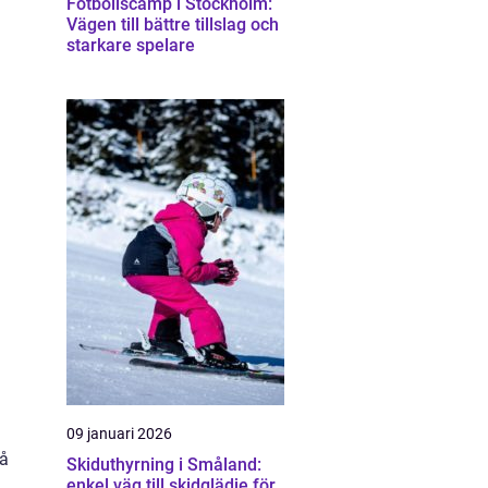
Fotbollscamp i Stockholm:
Vägen till bättre tillslag och
starkare spelare
09 januari 2026
så
Skiduthyrning i Småland:
enkel väg till skidglädje för