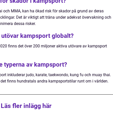
r för skador i kampsport?
 och MMA, kan ha ökad risk för skador på grund av deras
acklingar. Det är viktigt att träna under adekvat övervakning och
inimera dessa risker.
utövar kampsport globalt?
 2020 finns det över 200 miljoner aktiva utövare av kampsport
te typerna av kampsport?
rt inkluderar judo, karate, taekwondo, kung fu och muay thai.
det finns hundratals andra kampsportstilar runt om i världen.
Läs fler inlägg här