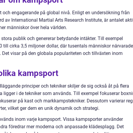
t och engagerande på global nivå. Enligt en undersökning från
d av International Martial Arts Research Institute, är antalet akt
ner människor över hela världen.
ora publik och genererar betydande intäkter. Till exempel
till cirka 3,5 miljoner dollar, där tusentals människor närvarade
m. Det visar på den globala populariteten och tillväxten inom
 olika kampsport
läggande principer och tekniker skiljer de sig också åt på flera
rna ligger i de tekniker som används. Till exempel fokuserar boxn
okuserar på kast och markkampstekniker. Dessutom varierar reg
r, vilket ger dem en unik dynamik och strategi.
används inom varje kampsport. Vissa kampsporter använder
 andra föredrar mer moderna och anpassade klädesplagg. Det