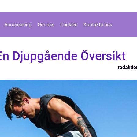
Annonsering
Om oss
Cookies
Kontakta oss
n Djupgående Översikt
redaktio