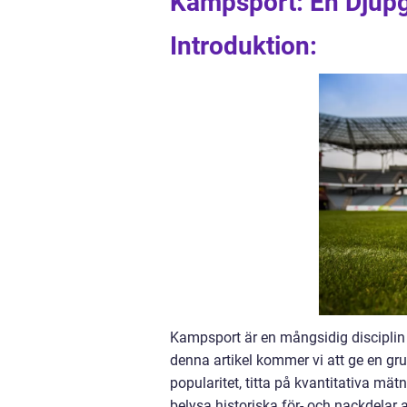
Kampsport: En Djupg
Introduktion:
Kampsport är en mångsidig disciplin 
denna artikel kommer vi att ge en gru
popularitet, titta på kvantitativa mä
belysa historiska för- och nackdelar 