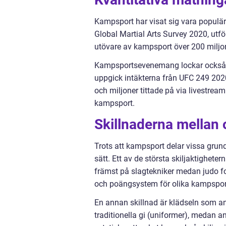
Kampsport har visat sig vara populär
Global Martial Arts Survey 2020, utför
utövare av kampsport över 200 miljo
Kampsportsevenemang lockar också st
uppgick intäkterna från UFC 249 2020 
och miljoner tittade på via livestrea
kampsport.
Skillnaderna mellan
Trots att kampsport delar vissa grund
sätt. Ett av de största skiljaktighete
främst på slagtekniker medan judo f
och poängsystem för olika kampsporte
En annan skillnad är klädseln som 
traditionella gi (uniformer), medan