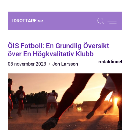
IDROTTARE.
se
ÖIS Fotboll: En Grundlig Översikt
över En Högkvalitativ Klubb
redaktionel
08 november 2023
Jon Larsson