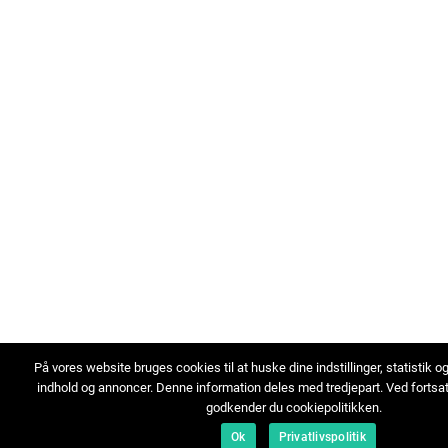
På vores website bruges cookies til at huske dine indstillinger, statistik o
indhold og annoncer. Denne information deles med tredjepart. Ved fortsa
godkender du cookiepolitikken.
Ok
Privatlivspolitik