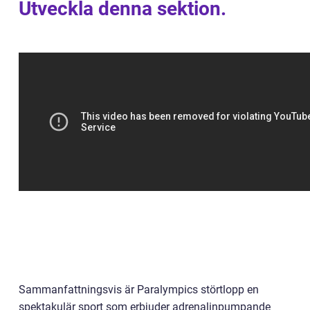
Utveckla denna sektion.
Sammanfattningsvis är Paralympics störtlopp en
spektakulär sport som erbjuder adrenalinpumpande