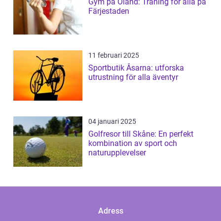
Gym på Öland: Träning för alla på
Färjestaden
11 februari 2025
Sportbutik Åsarna: utforska
utrustning för alla äventyr
04 januari 2025
Golfresor till Skåne: En perfekt
kombination av sport och
naturupplevelser
Adress