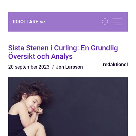
IDROTTARE.
se
Sista Stenen i Curling: En Grundlig
Översikt och Analys
redaktionel
20 september 2023
Jon Larsson