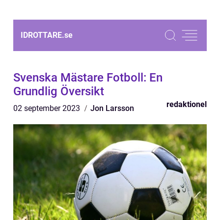
IDROTTARE.
se
Svenska Mästare Fotboll: En
Grundlig Översikt
redaktionel
02 september 2023
Jon Larsson