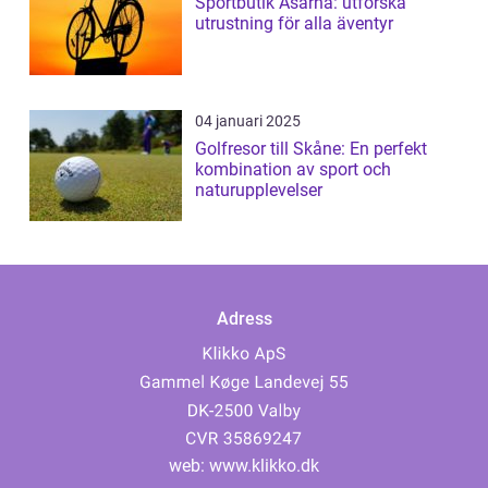
Sportbutik Åsarna: utforska
utrustning för alla äventyr
04 januari 2025
Golfresor till Skåne: En perfekt
kombination av sport och
naturupplevelser
Adress
web:
www.klikko.dk