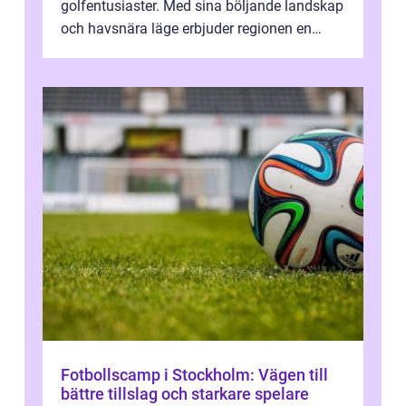
golfentusiaster. Med sina böljande landskap
och havsnära läge erbjuder regionen en
unik...
Fotbollscamp i Stockholm: Vägen till
bättre tillslag och starkare spelare