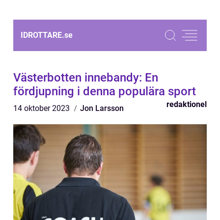
IDROTTARE.
se
Västerbotten innebandy: En
fördjupning i denna populära sport
redaktionel
14 oktober 2023
Jon Larsson