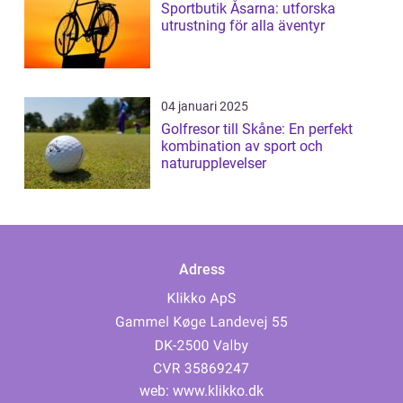
Sportbutik Åsarna: utforska
utrustning för alla äventyr
04 januari 2025
Golfresor till Skåne: En perfekt
kombination av sport och
naturupplevelser
Adress
web:
www.klikko.dk