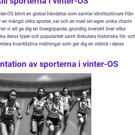
ill sporterna i vinter-OS
ter-OS blivit en global händelse som samlar idrottsutövare från
r en mängd olika sporter, var och en med sin egen unika charm
r vi att ge dig en övergripande, grundlig översikt över vilka
ska deras typer och popularitet samt diskutera historiska för- oc
ntera kvantitativa mätningar som ger dig en inblick i deras
tation av sporterna i vinter-OS