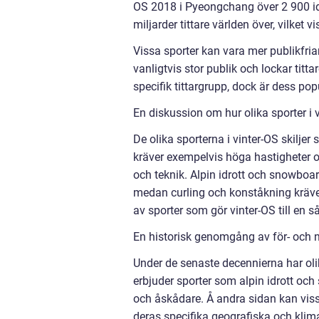
OS 2018 i Pyeongchang över 2 900 idr
miljarder tittare världen över, vilket 
Vissa sporter kan vara mer publikfria
vanligtvis stor publik och lockar tit
specifik tittargrupp, dock är dess pop
En diskussion om hur olika sporter i v
De olika sporterna i vinter-OS skiljer
kräver exempelvis höga hastigheter 
och teknik. Alpin idrott och snowboa
medan curling och konståkning kräve
av sporter som gör vinter-OS till en 
En historisk genomgång av för- och n
Under de senaste decennierna har olik
erbjuder sporter som alpin idrott och
och åskådare. Å andra sidan kan vissa
deras specifika geografiska och klim