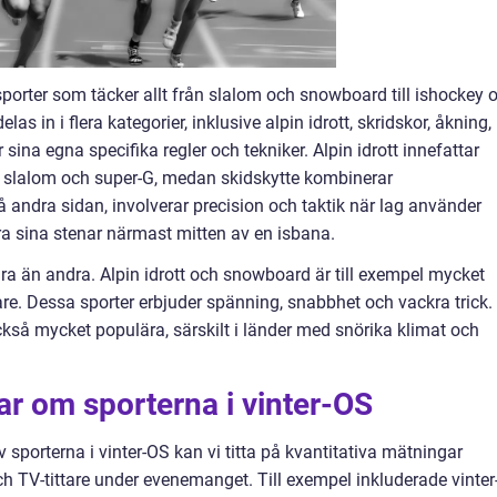
 sporter som täcker allt från slalom och snowboard till ishockey 
s in i flera kategorier, inklusive alpin idrott, skridskor, åkning,
 sina egna specifika regler och tekniker. Alpin idrott innefattar
, slalom och super-G, medan skidskytte kombinerar
å andra sidan, involverar precision och taktik när lag använder
era sina stenar närmast mitten av en isbana.
ra än andra. Alpin idrott och snowboard är till exempel mycket
re. Dessa sporter erbjuder spänning, snabbhet och vackra trick.
kså mycket populära, särskilt i länder med snörika klimat och
ar om sporterna i vinter-OS
v sporterna i vinter-OS kan vi titta på kvantitativa mätningar
h TV-tittare under evenemanget. Till exempel inkluderade vinter