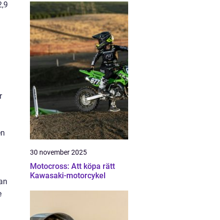
2,9
r
en
30 november 2025
Motocross: Att köpa rätt
Kawasaki-motorcykel
dan
e
a