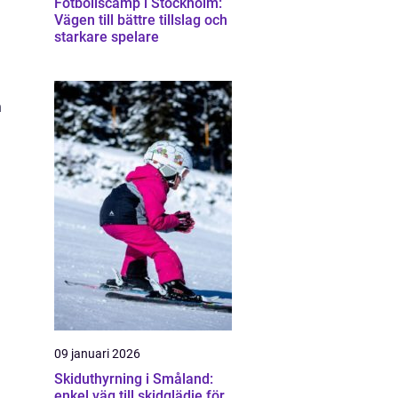
Fotbollscamp i Stockholm:
Vägen till bättre tillslag och
starkare spelare
h
09 januari 2026
Skiduthyrning i Småland:
enkel väg till skidglädje för