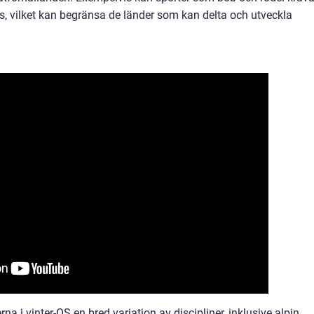
as, vilket kan begränsa de länder som kan delta och utveckla
 i vinter-OS en bred variation av discipliner, inklusive alpin