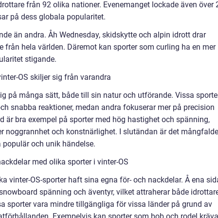
ottare från 92 olika nationer. Evenemanget lockade även över 
visar på dess globala popularitet.
nde än andra. Åh Wednesday, skidskytte och alpin idrott drar
tare från hela världen. Däremot kan sporter som curling ha en mer
ularitet stigande.
inter-OS skiljer sig från varandra
 sig på många sätt, både till sin natur och utförande. Vissa sporte
och snabba reaktioner, medan andra fokuserar mer på precision
rd är bra exempel på sporter med hög hastighet och spänning,
r noggrannhet och konstnärlighet. I slutändan är det mångfald
så populär och unik händelse.
ackdelar med olika sporter i vinter-OS
a vinter-OS-sporter haft sina egna för- och nackdelar. Å ena si
 snowboard spänning och äventyr, vilket attraherar både idrottar
 sporter vara mindre tillgängliga för vissa länder på grund av
atförhållanden. Exempelvis kan sporter som bob och rodel kräv